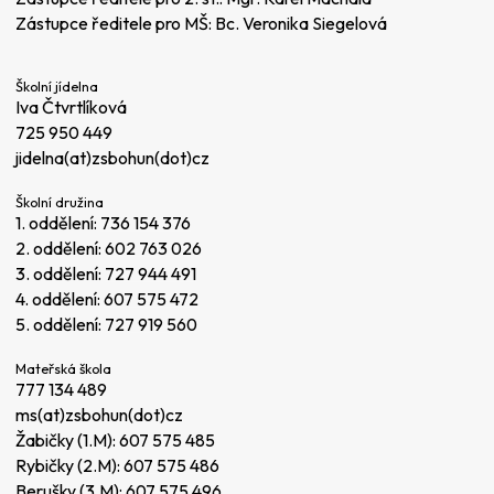
Zástupce ředitele pro MŠ: Bc. Veronika Siegelová
Školní jídelna
Iva Čtvrtlíková
725 950 449
jidelna(at)zsbohun(dot)cz
Školní družina
1. oddělení:
736 154 376
2. oddělení:
602 763 026
3. oddělení:
727 944 491
4. oddělení:
607 575 472
5. oddělení:
727 919 560
Mateřská škola
777 134 489
ms(at)zsbohun(dot)cz
Žabičky (1.M):
607 575 485
Rybičky (2.M):
607 575 486
Berušky (3.M):
607 575 496