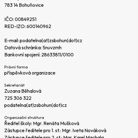
783 14 Bohuňovice
IČO: 00849251
RED-IZO: 600140962
E-mail:
podatelna(at)zsbohun(dot)cz
Datová schránka: 5nuvzmh
Bankovní spojení: 28633811/0100
Právní forma
příspěvková organizace
Sekretariát
Zuzana Běhalová
725 306 322
podatelna(at)zsbohun(dot)cz
Organizační struktura
Ředitel školy: Mgr. Renáta Mušková
Zástupce ředitele pro 1. st.: Mgr. Iveta Nováková
Zástupce ředitele pro 2. st.: Mgr. Karel Machala