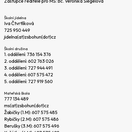
Zástupce ředitele pro MŠ: Bc. Veronika Siegelová
Školní jídelna
Iva Čtvrtlíková
725 950 449
jidelna(at)zsbohun(dot)cz
Školní družina
1. oddělení:
736 154 376
2. oddělení:
602 763 026
3. oddělení:
727 944 491
4. oddělení:
607 575 472
5. oddělení:
727 919 560
Mateřská škola
777 134 489
ms(at)zsbohun(dot)cz
Žabičky (1.M):
607 575 485
Rybičky (2.M):
607 575 486
Berušky (3.M):
607 575 496