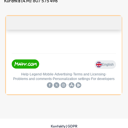
Kuřátka (4.M):
607 575 498
Kontakty
|
GDPR