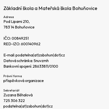
Základní škola a Mateřská škola Bohuňovice
Adresa
Pod Lipami 210,
783 14 Bohuňovice
IČO: 00849251
RED-IZO: 600140962
E-mail:
podatelna(at)zsbohun(dot)cz
Datová schránka: 5nuvzmh
Bankovní spojení: 28633811/0100
Právní forma
příspěvková organizace
Sekretariát
Zuzana Běhalová
725 306 322
podatelna(at)zsbohun(dot)cz