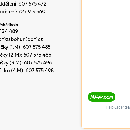
ddělení:
607 575 472
ddělení:
727 919 560
ská škola
 134 489
at)zsbohun(dot)cz
čky (1.M):
607 575 485
čky (2.M):
607 575 486
šky (3.M):
607 575 496
átka (4.M):
607 575 498