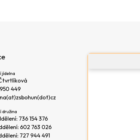
ce
í jídelna
Čtvrtlíková
 950 449
lna(at)zsbohun(dot)cz
í družina
ddělení:
736 154 376
ddělení:
602 763 026
ddělení:
727 944 491