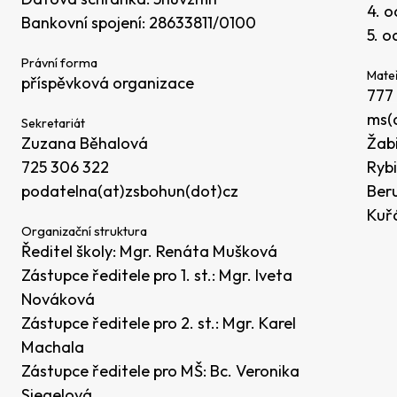
4. o
Bankovní spojení: 28633811/0100
5. o
Právní forma
Mateř
příspěvková organizace
777
ms(
Sekretariát
Zuzana Běhalová
Žabi
725 306 322
Rybi
podatelna(at)zsbohun(dot)cz
Beru
Kuř
Organizační struktura
Ředitel školy: Mgr. Renáta Mušková
Zástupce ředitele pro 1. st.: Mgr. Iveta
Nováková
Zástupce ředitele pro 2. st.: Mgr. Karel
Machala
Zástupce ředitele pro MŠ: Bc. Veronika
Siegelová