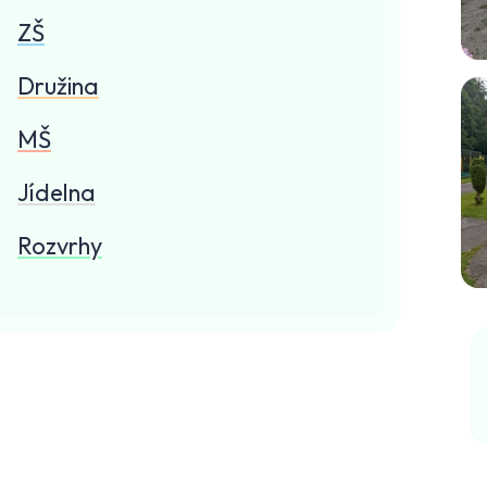
ZŠ
Družina
MŠ
Jídelna
Rozvrhy