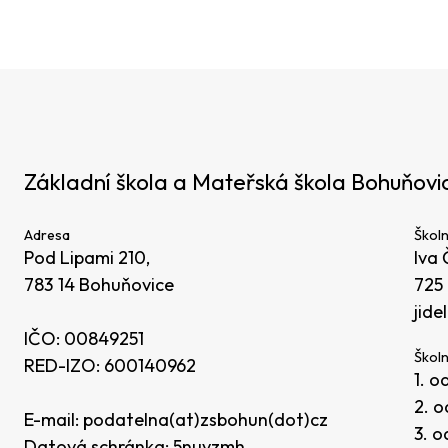
Základní škola a Mateřská škola Bohuňovi
Adresa
Školn
Pod Lipami 210,
Iva 
783 14 Bohuňovice
725
jide
IČO: 00849251
Školn
RED-IZO: 600140962
1. o
2. o
E-mail:
podatelna(at)zsbohun(dot)cz
3. o
Datová schránka: 5nuvzmh