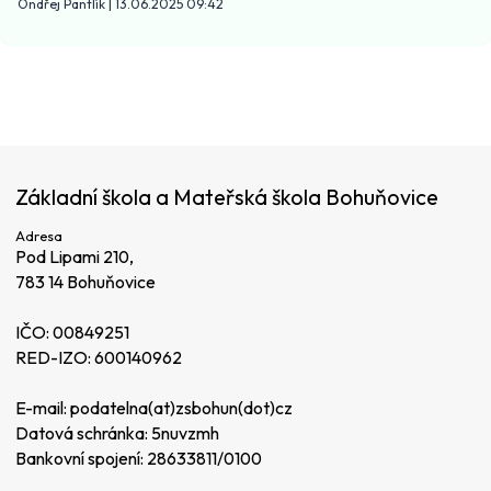
Ondřej Pantlík
|
13.06.2025 09:42
Základní škola a Mateřská škola Bohuňovice
Adresa
Pod Lipami 210,
783 14 Bohuňovice
IČO: 00849251
RED-IZO: 600140962
E-mail:
podatelna(at)zsbohun(dot)cz
Datová schránka: 5nuvzmh
Bankovní spojení: 28633811/0100